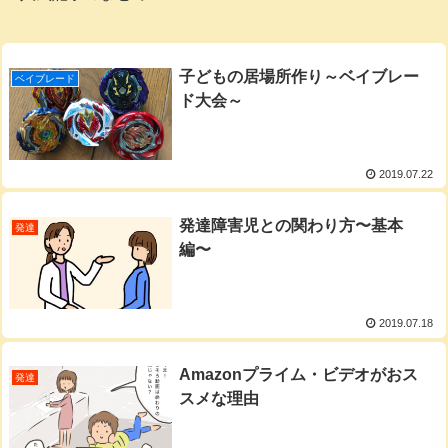
子どもの居場所作り～ベイブレー
ベイブレード
ド大会～
2019.07.22
発達障害児との関わり方〜基本
発達
編〜
2019.07.18
Amazonプライム・ビデオがおス
発達
スメな理由