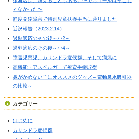
診断名は、消えることもある。〜でもゴールはそこじ
ゃなかった〜
軽度発達障害で特別児童扶養手当に通りました
近況報告（2023.2.14）
過剰適応のその後～小2～
過剰適応のその後～小4～
障害児育児、カサンドラ症候群、そして病気に
高機能・アスペルガーで療育手帳取得
鼻がかめない子にオススメのグッズ～電動鼻水吸引器
の比較～
カテゴリー
はじめに
カサンドラ症候群