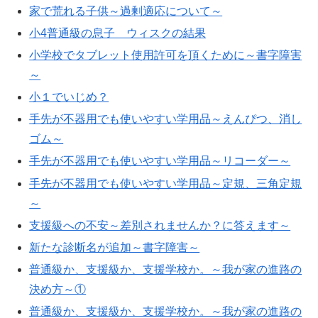
家で荒れる子供～過剰適応について～
小4普通級の息子 ウィスクの結果
小学校でタブレット使用許可を頂くために～書字障害
～
小１でいじめ？
手先が不器用でも使いやすい学用品～えんぴつ、消し
ゴム～
手先が不器用でも使いやすい学用品～リコーダー～
手先が不器用でも使いやすい学用品～定規、三角定規
～
支援級への不安～差別されませんか？に答えます～
新たな診断名が追加～書字障害～
普通級か、支援級か、支援学校か。～我が家の進路の
決め方～①
普通級か、支援級か、支援学校か。～我が家の進路の