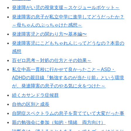
発達障がい児の視覚支援～スケジュールポケット～
発達障害の息子が私立中学に進学してどうだったか？
～母ちゃんのぶっちゃけた感想～
発達障害児との関わり方〜基本編〜
発達障害児にこどもちゃれんじってどうなの？本音の
感想
百ゼロ思考～対処の仕方とその効果～
私立中高一貫校に行かせて良かったこと～ASD・
ADHDの親目線『勉強するのが当たり前』という環境
が、発達障害の息子のやる気に火をつけた～
続くカサンドラ症候群
自他の区別と成長
自閉症スペクトラムの息子を育てていて大変だった事
親の勉強会に参加（知的・情緒 両方向け）