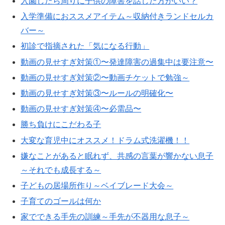
入園したら周りに子供の障害を話した方がいい？
入学準備におススメアイテム～収納付きランドセルカ
バー～
初診で指摘された「気になる行動」
動画の見せすぎ対策①〜発達障害の過集中は要注意〜
動画の見せすぎ対策②〜動画チケットで勉強～
動画の見せすぎ対策③〜ルールの明確化〜
動画の見せすぎ対策④〜必需品〜
勝ち負けにこだわる子
大変な育児中にオススメ！ドラム式洗濯機！！
嫌なことがあると眠れず、共感の言葉が響かない息子
～それでも成長する～
子どもの居場所作り～ベイブレード大会～
子育てのゴールは何か
家でできる手先の訓練～手先が不器用な息子～