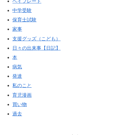
ベイブレード
中学受験
保育士試験
家事
支援グッズ（こども）
日々の出来事【日記】
本
病気
発達
私のこと
育児漫画
買い物
過去