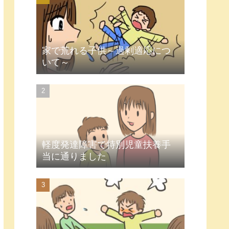
家で荒れる子供～過剰適応につ
いて～
軽度発達障害で特別児童扶養手
当に通りました