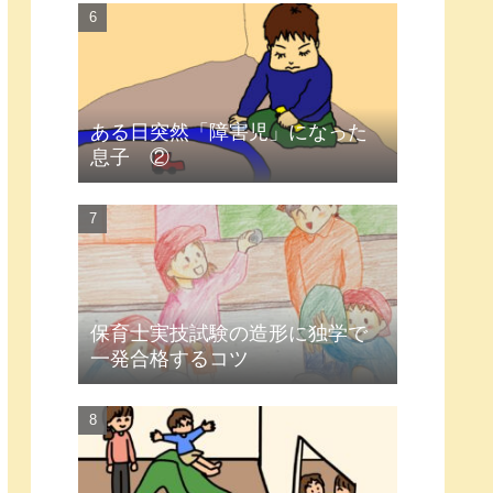
ある日突然「障害児」になった
息子 ②
保育士実技試験の造形に独学で
一発合格するコツ