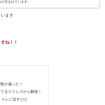
告が含まれています。
ています
！
ますね！！
回数が減った！
捨てるストレスから解放！
トイレに流すだけ