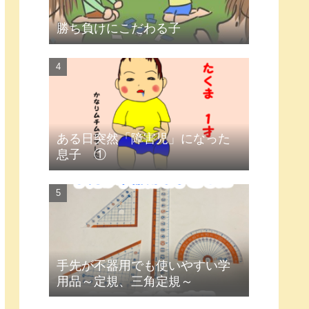
勝ち負けにこだわる子
ある日突然「障害児」になった
息子 ①
手先が不器用でも使いやすい学
用品～定規、三角定規～