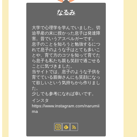
なるみ
大学で心理学を学んでいました。切
迫早産の末に授かった息子は発達障
害。昔でいうアスペルガーです。
息子のことを知ろうと勉強するにつ
れて息子のような子はとても多いこ
とや、育て方のコツを知って育てた
ら息子も私たち親も笑顔で過ごせる
ことに気づきました。
当サイトでは、息子のような子供を
育てている親御さんにも笑顔になっ
て欲しいという気持ちから作りまし
た。
少しでも参考になれば幸いです。
インスタ
https://www.instagram.com/narumii
ma