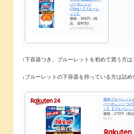
パーオレンジ
(70mL)【ブルーレ
ット】
価格：366円（税
込、送料別)
(2019/9/2時点)
↑下容器つき。ブルーレットを初めて買う方は
↓ブルーレットの下容器を持っている方は詰め
液体ブルーレットお
パーオレンジ つけ替
シ】【ブルーレッ
価格：275円（税
時点)