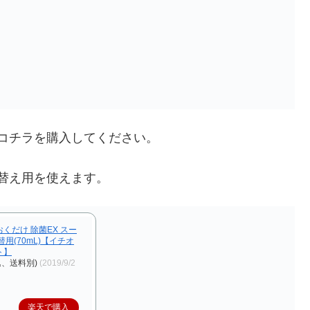
コチラを購入してください。
替え用を使えます。
くだけ 除菌EX スー
用(70mL)【イチオ
ト】
込、送料別)
(2019/9/2
楽天で購入