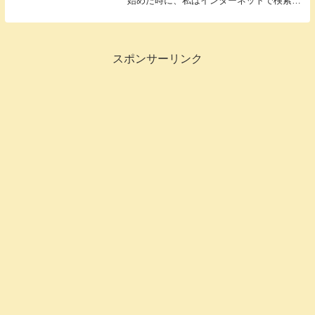
始めた時に、私はインターネットで検索し
続けました。このブログも子供の発達が心
配で検索しているお母さんやお父さんの目
に留まればと思い書いています。前回・今
回は診断まで...
スポンサーリンク