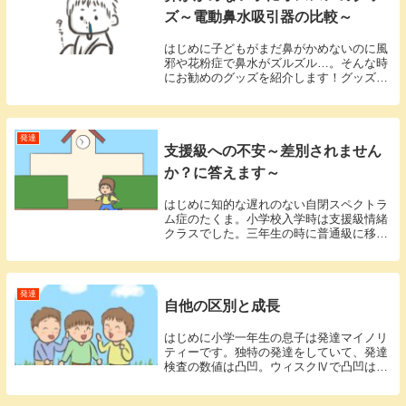
ズ～電動鼻水吸引器の比較～
はじめに子どもがまだ鼻がかめないのに風
邪や花粉症で鼻水がズルズル…。そんな時
にお勧めのグッズを紹介します！グッズの
紹介のみ見たい方は下の目次から「おスス
メグッズ 電動鼻水吸引器」へどうぞ↓息
子はなかなか鼻をかめなかった息子は手先
や身体が不器...
発達
支援級への不安～差別されません
か？に答えます～
はじめに知的な遅れのない自閉スペクトラ
ム症のたくま。小学校入学時は支援級情緒
クラスでした。三年生の時に普通級に移行
して、六年生で私立中学受験をし、無事に
合格しました。今は私立の中高一貫校の中
学１年生です。支援級は親がたくさん考え
て決めた進路...
発達
自他の区別と成長
はじめに小学一年生の息子は発達マイノリ
ティーです。独特の発達をしていて、発達
検査の数値は凸凹。ウィスクⅣで凸凹は約
40あり、得意な事と不得意な事の差が激し
いです。診断名としては自閉症スペクトラ