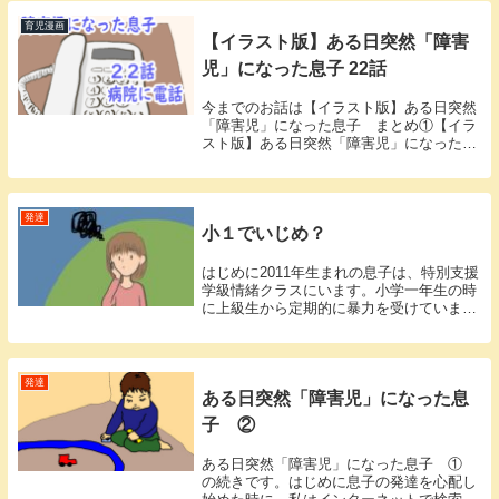
ムですが、アスペルガーと言った方が伝わ
りやすいで...
育児漫画
【イラスト版】ある日突然「障害
児」になった息子 22話
今までのお話は【イラスト版】ある日突然
「障害児」になった息子 まとめ①【イラ
スト版】ある日突然「障害児」になった息
子 まとめ②【イラスト版】ある日突然
「障害児」になった息子 まとめ③【イラ
スト版】ある日突然「障害児」になった息
子 まとめ④２...
発達
小１でいじめ？
はじめに2011年生まれの息子は、特別支援
学級情緒クラスにいます。小学一年生の時
に上級生から定期的に暴力を受けていまし
た。その時の話を書きます。それまでの息
子の様子もともと過剰適応が良くないと主
治医に言われ、環境整備、服薬、園では加
配をつけ...
発達
ある日突然「障害児」になった息
子 ②
ある日突然「障害児」になった息子 ①
の続きです。はじめに息子の発達を心配し